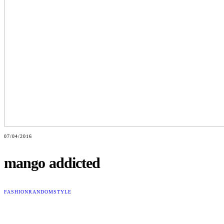
07/04/2016
mango addicted
FASHION
RANDOM
STYLE