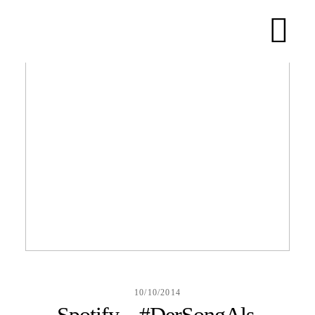
HOME
ABOUT
BLOG
KONTAKT
10/10/2014
Spotify – #DerSongAls