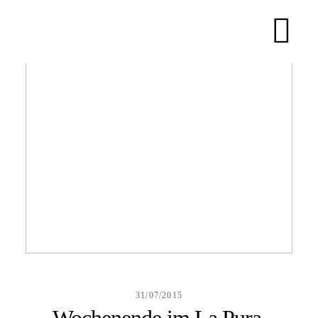
HOME
ABOUT
BLOG
KONTAKT
31/07/2015
Wochenende im La Pura