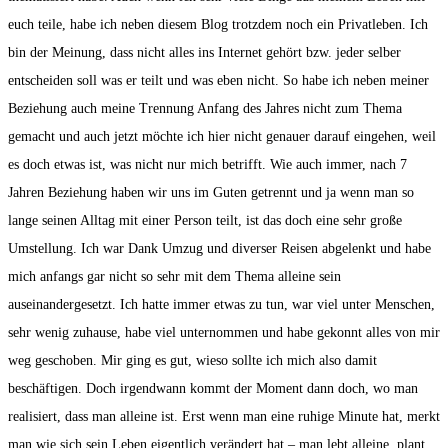
euch teile, habe ich neben diesem Blog trotzdem noch ein Privatleben. Ich
bin der Meinung, dass nicht alles ins Internet gehört bzw. jeder selber
entscheiden soll was er teilt und was eben nicht. So habe ich neben meiner
Beziehung auch meine Trennung Anfang des Jahres nicht zum Thema
gemacht und auch jetzt möchte ich hier nicht genauer darauf eingehen, weil
es doch etwas ist, was nicht nur mich betrifft. Wie auch immer, nach 7
Jahren Beziehung haben wir uns im Guten getrennt und ja wenn man so
lange seinen Alltag mit einer Person teilt, ist das doch eine sehr große
Umstellung. Ich war Dank Umzug und diverser Reisen abgelenkt und habe
mich anfangs gar nicht so sehr mit dem Thema alleine sein
auseinandergesetzt. Ich hatte immer etwas zu tun, war viel unter Menschen,
sehr wenig zuhause, habe viel unternommen und habe gekonnt alles von mir
weg geschoben. Mir ging es gut, wieso sollte ich mich also damit
beschäftigen. Doch irgendwann kommt der Moment dann doch, wo man
realisiert, dass man alleine ist. Erst wenn man eine ruhige Minute hat, merkt
man wie sich sein Leben eigentlich verändert hat – man lebt alleine, plant