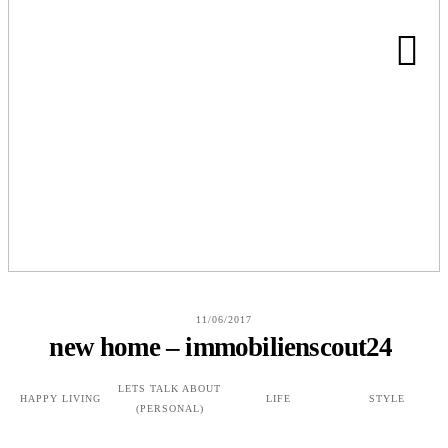
HOME
ABOUT
BLOG
11/06/2017
KONTAKT
new home – immobilienscout24
LETS TALK ABOUT
HAPPY LIVING
LIFE
STYLE
(PERSONAL)