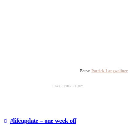
Fotos:
Patrick Langwallner
SHARE THIS STORY
#lifeupdate – one week off