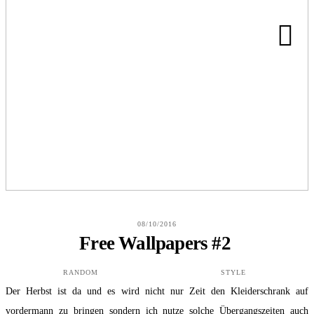
HOME
ABOUT
BLOG
08/10/2016
KONTAKT
Free Wallpapers #2
RANDOM
STYLE
Der Herbst ist da und es wird nicht nur Zeit den Kleiderschrank auf
vordermann zu bringen sondern ich nutze solche Übergangszeiten auch