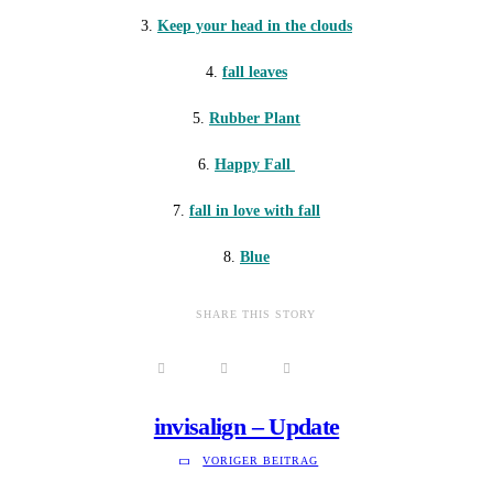
3.
Keep your head in the clouds
4.
fall leaves
5.
Rubber Plant
6.
Happy Fall
7.
fall in love with fall
8.
Blue
SHARE THIS STORY
invisalign – Update
VORIGER BEITRAG