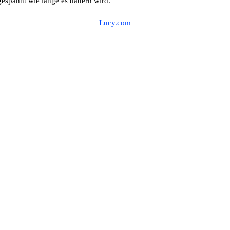
espannt wie lange es dauern wird.
Lucy.com