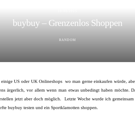
18/08/2015
buybuy – Grenzenlos Shoppen
RANDOM
so einige US oder UK Onlineshops wo man gerne einkaufen würde, aber l
stens ärgerlich, vor allem wenn man etwas unbedingt haben möchte. 
 Bestellen jetzt aber doch möglich. Letzte Woche wurde ich gemeinsam
fte buybuy testen und ein Sportklamotten shoppen.