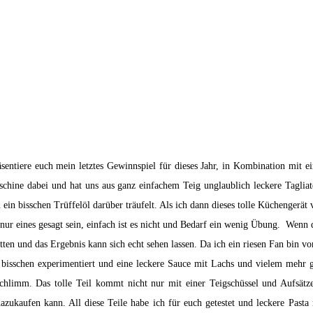
entiere euch mein letztes Gewinnspiel für dieses Jahr, in Kombination mit
chine dabei und hat uns aus ganz einfachem Teig unglaublich leckere Taglia
ein bisschen Trüffelöl darüber träufelt. Als ich dann dieses tolle Küchengerät v
nur eines gesagt sein, einfach ist es nicht und Bedarf ein wenig Übung. Wenn d
en und das Ergebnis kann sich echt sehen lassen. Da ich ein riesen Fan bin 
 bisschen experimentiert und eine leckere Sauce mit Lachs und vielem mehr gez
schlimm. Das tolle Teil kommt nicht nur mit einer Teigschüssel und Aufsätz
zukaufen kann. All diese Teile habe ich für euch getestet und leckere Past