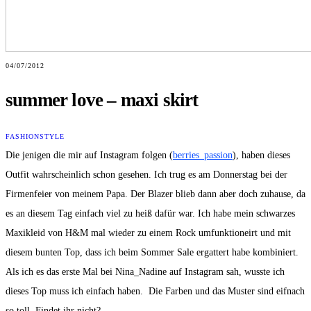
04/07/2012
summer love – maxi skirt
FASHION
STYLE
Die jenigen die mir auf Instagram folgen (
berries_passion
), haben dieses
Outfit wahrscheinlich schon gesehen. Ich trug es am Donnerstag bei der
Firmenfeier von meinem Papa. Der Blazer blieb dann aber doch zuhause, da
es an diesem Tag einfach viel zu heiß dafür war. Ich habe mein schwarzes
Maxikleid von H&M mal wieder zu einem Rock umfunktioneirt und mit
diesem bunten Top, dass ich beim Sommer Sale ergattert habe kombiniert.
Als ich es das erste Mal bei Nina_Nadine auf Instagram sah, wusste ich
dieses Top muss ich einfach haben. Die Farben und das Muster sind eifnach
so toll. Findet ihr nicht?