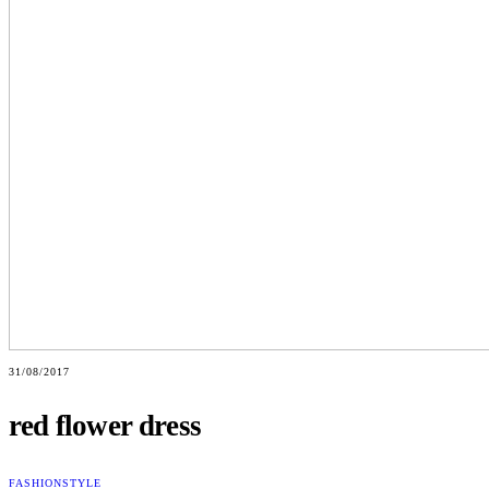
31/08/2017
red flower dress
FASHION
STYLE