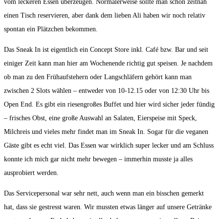
vom leckeren Essen überzeugen. Normalerweise sollte man schon zeitnah
einen Tisch reservieren, aber dank dem lieben Ali haben wir noch relativ
spontan ein Plätzchen bekommen.
Das Sneak In ist eigentlich ein Concept Store inkl. Café bzw. Bar und seit
einiger Zeit kann man hier am Wochenende richtig gut speisen. Je nachdem
ob man zu den Frühaufstehern oder Langschläfern gehört kann man
zwischen 2 Slots wählen – entweder von 10-12.15 oder von 12:30 Uhr bis
Open End. Es gibt ein riesengroßes Buffet und hier wird sicher jeder fündig
– frisches Obst, eine große Auswahl an Salaten, Eierspeise mit Speck,
Milchreis und vieles mehr findet man im Sneak In. Sogar für die veganen
Gäste gibt es echt viel. Das Essen war wirklich super lecker und am Schluss
konnte ich mich gar nicht mehr bewegen – immerhin musste ja alles
ausprobiert werden.
Das Servicepersonal war sehr nett, auch wenn man ein bisschen gemerkt
hat, dass sie gestresst waren. Wir mussten etwas länger auf unsere Getränke