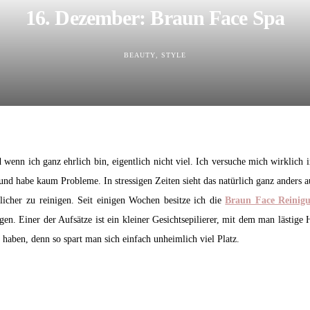
16. Dezember: Braun Face Spa
BEAUTY
STYLE
d wenn ich ganz ehrlich bin, eigentlich nicht viel. Ich versuche mich wirkli
t und habe kaum Probleme. In stressigen Zeiten sieht das natürlich ganz anders
icher zu reinigen. Seit einigen Wochen besitze ich die
Braun Face Reinigu
en. Einer der Aufsätze ist ein kleiner Gesichtsepilierer, mit dem man lästige 
haben, denn so spart man sich einfach unheimlich viel Platz.