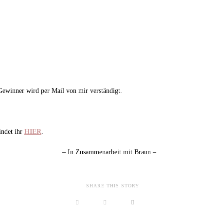
winner wird per Mail von mir verständigt.
indet ihr
HIER
.
– In Zusammenarbeit mit Braun –
SHARE THIS STORY