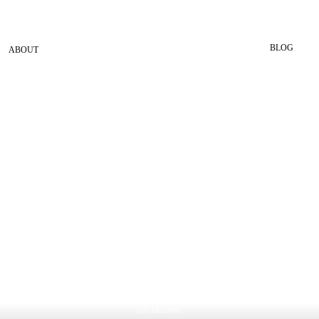
BLOG
ABOUT
25/10/2016