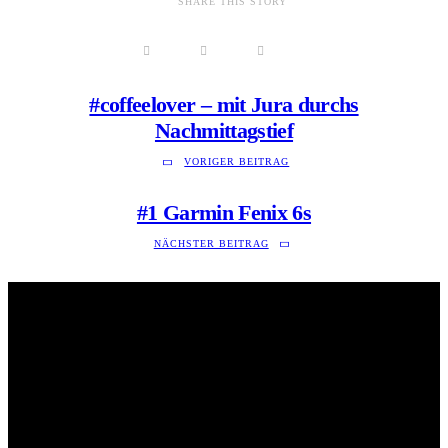
SHARE THIS STORY
#coffeelover – mit Jura durchs
Nachmittagstief
VORIGER BEITRAG
#1 Garmin Fenix 6s
NÄCHSTER BEITRAG