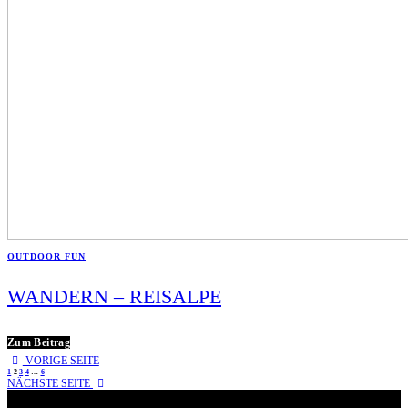
OUTDOOR FUN
WANDERN – REISALPE
Zum Beitrag
VORIGE SEITE
1
2
3
4
…
6
NÄCHSTE SEITE