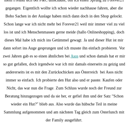
mein Freund sich bei P&C umschaute, bin ich einen Sprung zu Forever21
gegangen. Eigentlich wollte ich schon wieder nachhause fahren, aber die
Boho Sachen in der Auslage haben mich dann doch in den Shop gelockt.
Schon lange war ich nicht mehr bei Forever21 weil mir immer viel zu viel
los ist und ich Menschenmassen gerne meide (hallo Onlineshopping), doch
dieses Mal habe ich mich ins Getümmel gewagt. Ja und dieser Hut ist mir
dann sofort ins Auge gesprungen und ich musste ihn einfach probieren. Vor
zwei Jahren gab es so einen ähnlichen bei
Asos
und schon damals hat er mir
so gut gefallen, doch irgendwie war ich mir damals einerseits zu geizig und
andererseits ist es mit den Zurückschicken aus Österreich bei Asos nicht
immer so einfach. Ich probierte den Hut also und er passte. Kaufen oder
Nicht, das war nun die Frage. Zum Schluss wurde noch der Freund zur
Beratung hinzugezogen und da sie her, er gefiel ihm und der Satz “Schon
wieder ein Hut?” blieb aus. Also wurde das hübsche Teil in meine
Sammlung aufgenommen und am nächsten Tag gleich zum Osterlunch mit
der Family ausgeführt.