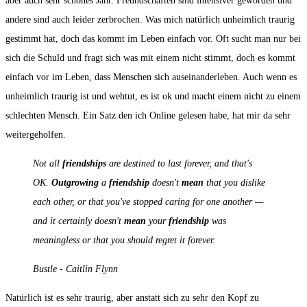
aber auch sehr schönes Jahr. Freundschaften sind intensiver geworden und
andere sind auch leider zerbrochen. Was mich natürlich unheimlich traurig
gestimmt hat, doch das kommt im Leben einfach vor. Oft sucht man nur bei
sich die Schuld und fragt sich was mit einem nicht stimmt, doch es kommt
einfach vor im Leben, dass Menschen sich auseinanderleben. Auch wenn es
unheimlich traurig ist und wehtut, es ist ok und macht einem nicht zu einem
schlechten Mensch. Ein Satz den ich Online gelesen habe, hat mir da sehr
weitergeholfen.
Not all
friendships
are destined to last forever, and that's
OK.
Outgrowing
a
friendship
doesn't
mean
that you dislike
each other, or that you've stopped caring for one another —
and it certainly doesn't
mean
your
friendship
was
meaningless or that you should regret it forever.
Bustle - Caitlin Flynn
Natürlich ist es sehr traurig, aber anstatt sich zu sehr den Kopf zu