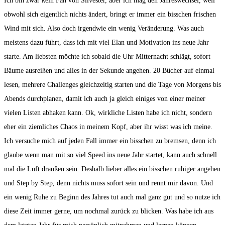
Ich bin zwar kein Fan von Silvester, aber ich mag den Jahreswechsel, weil
obwohl sich eigentlich nichts ändert, bringt er immer ein bisschen frischen
Wind mit sich. Also doch irgendwie ein wenig Veränderung. Was auch
meistens dazu führt, dass ich mit viel Elan und Motivation ins neue Jahr
starte. Am liebsten möchte ich sobald die Uhr Mitternacht schlägt, sofort
Bäume ausreißen und alles in der Sekunde angehen. 20 Bücher auf einmal
lesen, mehrere Challenges gleichzeitig starten und die Tage von Morgens bis
Abends durchplanen, damit ich auch ja gleich einiges von einer meiner
vielen Listen abhaken kann. Ok, wirkliche Listen habe ich nicht, sondern
eher ein ziemliches Chaos in meinem Kopf, aber ihr wisst was ich meine.
Ich versuche mich auf jeden Fall immer ein bisschen zu bremsen, denn ich
glaube wenn man mit so viel Speed ins neue Jahr startet, kann auch schnell
mal die Luft draußen sein. Deshalb lieber alles ein bisschen ruhiger angehen
und Step by Step, denn nichts muss sofort sein und rennt mir davon. Und
ein wenig Ruhe zu Beginn des Jahres tut auch mal ganz gut und so nutze ich
diese Zeit immer gerne, um nochmal zurück zu blicken. Was habe ich aus