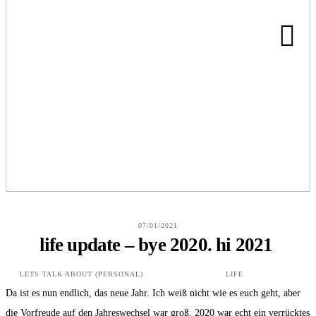
HOME
ABOUT
BLOG
07/01/2021
KONTAKT
life update – bye 2020. hi 2021
LETS TALK ABOUT (PERSONAL)
LIFE
Da ist es nun endlich, das neue Jahr. Ich weiß nicht wie es euch geht, aber
die Vorfreude auf den Jahreswechsel war groß. 2020 war echt ein verrücktes