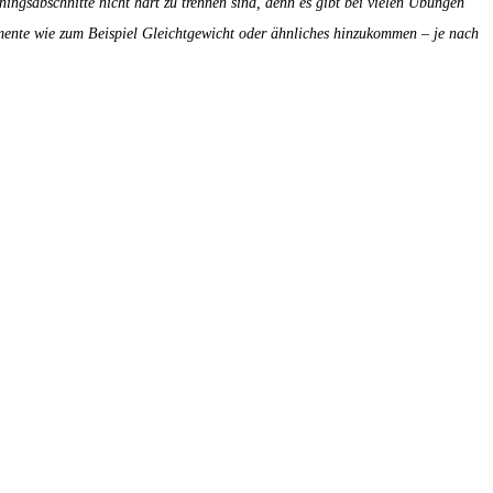
ingsabschnitte nicht hart zu trennen sind, denn es gibt bei vielen Übungen
mente wie zum Beispiel Gleichtgewicht oder ähnliches hinzukommen – je nach