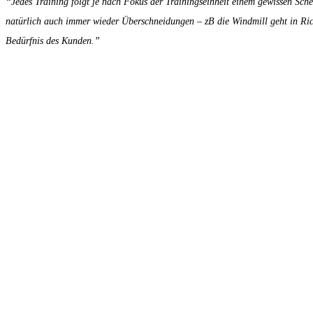
“Jedes Training folgt je nach Fokus der Trainingseinheit einem gewissen Sche
natürlich auch immer wieder Überschneidungen – zB die Windmill geht in Ric
Bedürfnis des Kunden.”