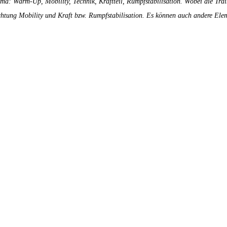
ma: Warm-Up, Mobility, Technik, Kraftteil, Rumpfstabilisation. Wobei die Train
htung Mobility und Kraft bzw. Rumpfstabilisation. Es können auch andere Ele