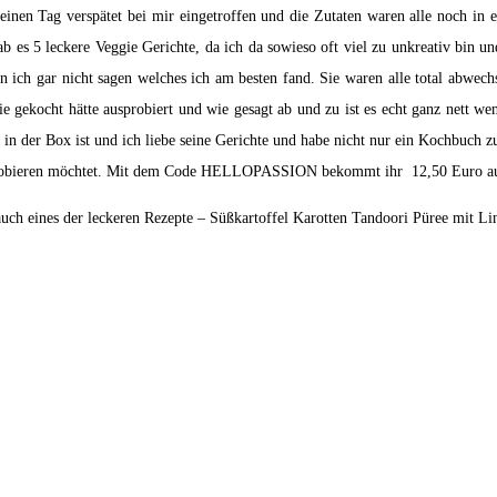
t einen Tag verspätet bei mir eingetroffen und die Zutaten waren alle noch in
b es 5 leckere Veggie Gerichte, da ich da sowieso oft viel zu unkreativ bin und
nn ich gar nicht sagen welches ich am besten fand. Sie waren alle total abwech
ie gekocht hätte ausprobiert und wie gesagt ab und zu ist es echt ganz net
r in der Box ist und ich liebe seine Gerichte und habe nicht nur ein Kochbuch z
 ausprobieren möchtet. Mit dem Code HELLOPASSION bekommt ihr 12,50 Euro auf
auch eines der leckeren Rezepte – Süßkartoffel Karotten Tandoori Püree mit Li