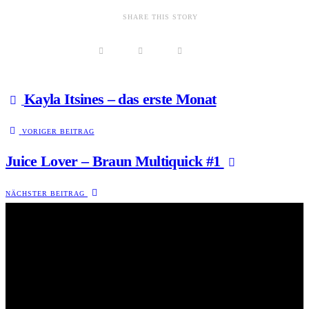
SHARE THIS STORY
Kayla Itsines – das erste Monat
VORIGER BEITRAG
Juice Lover – Braun Multiquick #1
NÄCHSTER BEITRAG