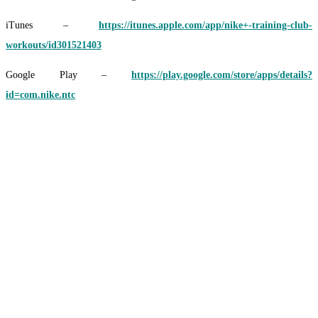
iTunes –
https://itunes.apple.com/app/nike+-training-club-
workouts/id301521403
Google Play –
https://play.google.com/store/apps/details?
id=com.nike.ntc