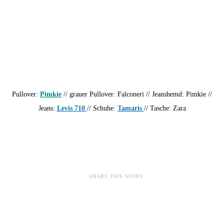
Pullover:
Pimkie
// grauer Pullover: Falconeri // Jeanshemd: Pimkie //
Jeans:
Levis 710
// Schuhe:
Tamaris
// Tasche: Zara
SHARE THIS STORY