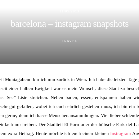
11/09/2013
barcelona – instagram snapshots
TRAVEL
Seit Montagabend bin ich nun zurück in Wien. Ich habe die letzten Ta
 seit einer halben Ewigkeit war es mein Wunsch, diese Stadt zu besu
t See” Liste streichen. Neben baden, essen, entspannen haben wir
sehr gut gefallen, wobei ich euch ehrlich gestehen muss, ich bin ein 
chen gerne, denn ich hasse Menschenansammlungen. Viel lieber schlende
infach nur treiben. Der Stadtteil El Born oder der hübsche Park del L
inem extra Beitrag. Heute möchte ich euch einen kleinen
Instragram
Aus